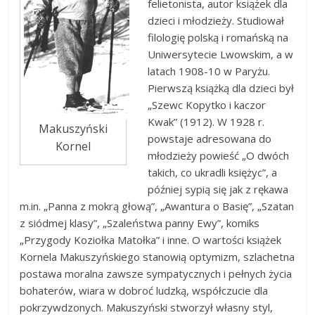
felietonista, autor książek dla
dzieci i młodzieży. Studiował
filologię polską i romańską na
Uniwersytecie Lwowskim, a w
latach 1908-10 w Paryżu.
Pierwszą książką dla dzieci był
„Szewc Kopytko i kaczor
Kwak” (1912). W 1928 r.
Makuszyński
powstaje adresowana do
Kornel
młodzieży powieść „O dwóch
takich, co ukradli księżyc”, a
później sypią się jak z rękawa
m.in. „Panna z mokrą głową”, „Awantura o Basię”, „Szatan
z siódmej klasy”, „Szaleństwa panny Ewy”, komiks
„Przygody Koziołka Matołka” i inne. O wartości książek
Kornela Makuszyńskiego stanowią optymizm, szlachetna
postawa moralna zawsze sympatycznych i pełnych życia
bohaterów, wiara w dobroć ludzką, współczucie dla
pokrzywdzonych. Makuszyński stworzył własny styl,