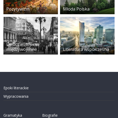
Pozytywizm
Młoda Polska
Dwudziestolecie
międzywojenne
Literatura współczesna
Epoki literackie
Wypracowania
Gramatyka
Biografie