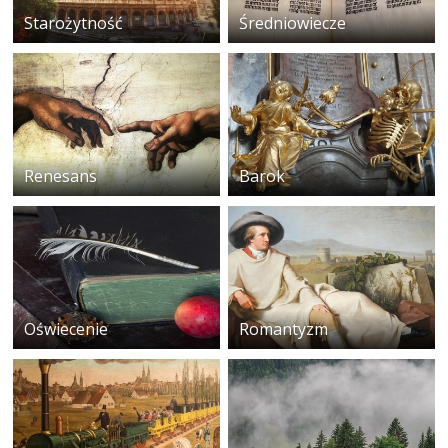
Starożytność
Średniowiecze
Renesans
Barok
Oświecenie
Romantyzm